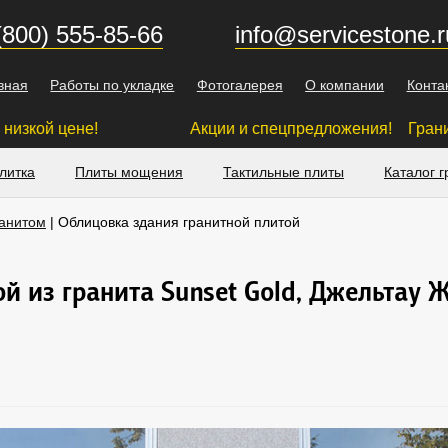
(800) 555-85-66
info@servicestone.r
вная
Работы по укладке
Фотогалерея
О компании
Конта
кой цене!
Акции и спецпредложения! Гранитная брусчат
литка
Плиты мощения
Тактильные плиты
Каталог г
ранитом
| Облицовка здания гранитной плитой
й из гранита Sunset Gold, Джельтау 