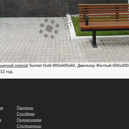
анитной плитой
Sunset Gold 800х600х60, Джельтау Желтый 600х300х
12 год.
ые
Пандусы
Столбики
м
Подоконники
Столешницы