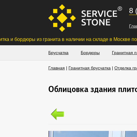
8 
Гла
 бордюры из гранита в наличии на складе в Москве по низ
Брусчатка
Бордюры
Гранитная п
Главная
|
Гранитная брусчатка
|
Отделка г
Облицовка здания плито