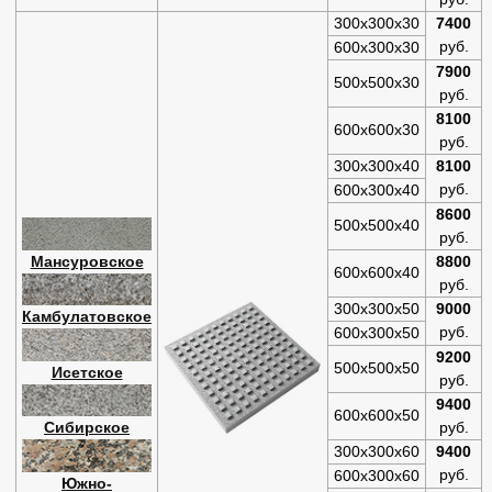
300х300х30
7400
руб.
600х300х30
7900
500х500х30
руб.
8100
600х600х30
руб.
300х300х40
8100
руб.
600х300х40
8600
500х500х40
руб.
Мансуровское
8800
600х600х40
руб.
300х300х50
9000
Камбулатовское
руб.
600х300х50
9200
500х500х50
Исетское
руб.
9400
600х600х50
Сибирское
руб.
300х300х60
9400
руб.
600х300х60
Южно-