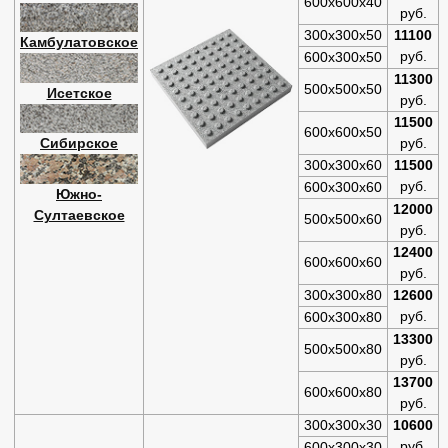
600х600х40
руб.
300х300х50
11100
Камбулатовское
руб.
600х300х50
11300
500х500х50
Исетское
руб.
11500
600х600х50
Сибирское
руб.
300х300х60
11500
руб.
600х300х60
Южно-
12000
Султаевское
500х500х60
руб.
12400
600х600х60
руб.
300х300х80
12600
руб.
600х300х80
13300
500х500х80
руб.
13700
600х600х80
руб.
300х300х30
10600
руб.
600х300х30