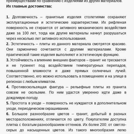
преимуществами по сравнению с изделиями из других материалов.
Их главные достоинства:
1.
Долговечность – гранитные изделия столетиями сохраняют
эксплуатационные и эстетические характеристики. Их рифленая
поверхность не стирается от активного механического воздействия
даже за 100 лет, тогда как другие материалы начнут разрушаться
через несколько лет активного использования.
2.
Эстетичность – плиты из данного материала смотрятся красиво.
Они гармонично сочетаются с другими материалами. Кроме
практической такие изделия выполняют и эстетическую функцию.
3.
Устойчивость к влиянию внешних факторов – гранит не трескается
и не тускнеет под воздействием температурных перепадов,
повышенной влажности и даже прямых солнечных лучей.
Соответственно, его можно использовать в помещениях и на улице в
регионах с любым климатом.
4.
Противоскользящая фактура – рельефные плиты из гранита
совсем не скользкие. По ним удастся уверенно идти даже в
дождливую погоду.
5.
Простота в уходе – поверхность не нуждается в дополнительном
уходе, периодическом окрашивании.
6.
Большое разнообразие цветов – гранит, добытый в разных
месторасположениях, отличается по цвету. Покупателям доступна
плитка с богатым разнообразием оттенков. Их более 200: от светло-
серых до насыщенных цветов. Из такого многообразия легко