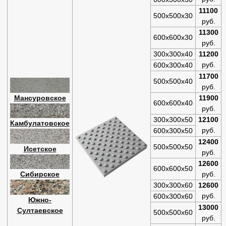
11100
500х500х30
руб.
11300
600х600х30
руб.
300х300х40
11200
руб.
600х300х40
11700
500х500х40
руб.
Мансуровское
11900
600х600х40
руб.
300х300х50
12100
Камбулатовское
руб.
600х300х50
12400
500х500х50
Исетское
руб.
12600
600х600х50
Сибирское
руб.
300х300х60
12600
руб.
600х300х60
Южно-
13000
Султаевское
500х500х60
руб.