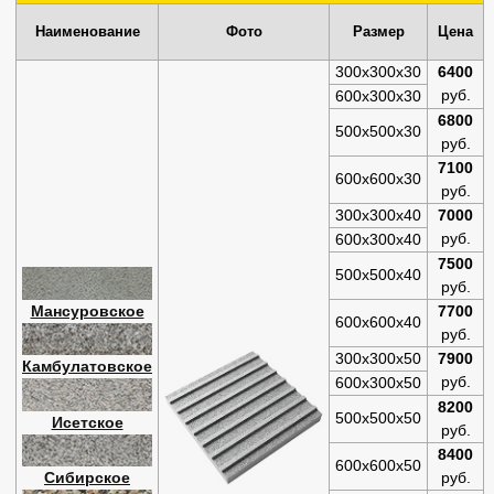
Наименование
Фото
Размер
Цена
300х300х30
6400
руб.
600х300х30
6800
500х500х30
руб.
7100
600х600х30
руб.
300х300х40
7000
руб.
600х300х40
7500
500х500х40
руб.
Мансуровское
7700
600х600х40
руб.
300х300х50
7900
Камбулатовское
руб.
600х300х50
8200
500х500х50
Исетское
руб.
8400
600х600х50
Сибирское
руб.