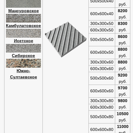
500х500х40
руб.
Мансуровское
8200
600х600х40
руб.
300х300х50
8300
Камбулатовское
руб.
600х300х50
8600
500х500х50
Исетское
руб.
8800
600х600х50
Сибирское
руб.
300х300х60
8800
руб.
600х300х60
Южно-
9200
Султаевское
500х500х60
руб.
9700
600х600х60
руб.
300х300х80
9800
руб.
600х300х80
10500
500х500х80
руб.
11000
600х600х80
руб.