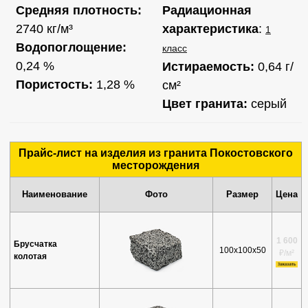
Средняя плотность:
Радиационная
2740 кг/м³
характеристика
:
1
Водопоглощение:
класс
0,24 %
Истираемость:
0,64 г/
Пористость:
1,28 %
см²
Цвет гранита:
серый
Прайс-лист на изделия из гранита Покостовского
месторождения
Наименование
Фото
Размер
Цена
1 600
Брусчатка
100х100х50
₽/м²
колотая