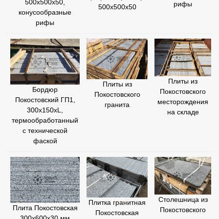
500х500х50,
рифы
500х500х50
конусообразные
рифы
Плиты из
Плиты из
Бордюр
Покостовского
Покостовского
Покостовский ГП1,
месторождения
гранита
300х150хL,
на складе
термообработанный
с технической
фаской
Столешница из
Плитка гранитная
Плита Покостовская
Покостовского
Покостовская
300х600х30 мм