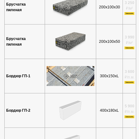
3 250
Брусчатка
200х100х30
₽/м²
пиленая
3 990
Брусчатка
200х100х50
₽/м²
пиленая
3 600
Бордюр ГП-1
300х150xL
₽/п.м.
5 900
Бордюр ГП-2
400х180xL
₽/п.м.