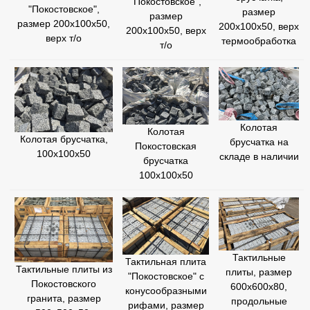
"Покостовское",
"Покостовское",
размер
размер
размер 200х100х50,
200х100х50, верх
200х100х50, верх
верх т/о
термообработка
т/о
Колотая
Колотая
Колотая брусчатка,
брусчатка на
Покостовская
100х100х50
складе в наличии
брусчатка
100х100х50
Тактильные
Тактильная плита
Тактильные плиты из
плиты, размер
"Покостовское" с
Покостовского
600х600х80,
конусообразными
гранита, размер
продольные
рифами, размер