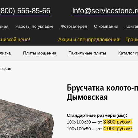
(800) 555-85-66
info@servicestone.r
вная
Работы по укладке
Фотогалерея
О компании
Конта
 цене!
Акции и спецпредложения! Гранитная брусчатка
литка
Плиты мощения
Тактильные плиты
Каталог г
вская
Брусчатка колото-
Дымовская
Стандартные размеры(мм):
3 800 руб./м²
100х100х30 — от
4 000 руб./м²
100х100х50 — от