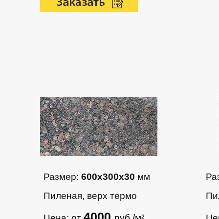
Размер:
600х300х30
мм
Ра
Пиленая, верх термо
Пи
4000
Цена: от
руб./м²
Це