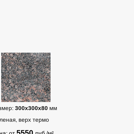
змер:
300х300х80
мм
леная, верх термо
5550
на: от
руб./м²