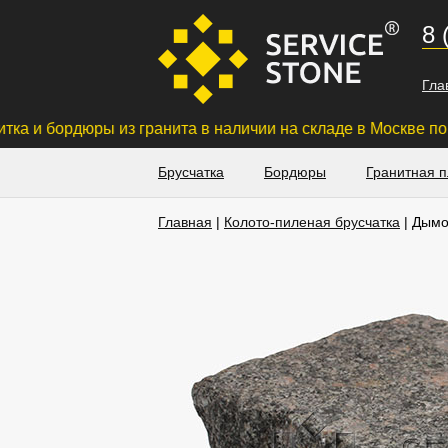
8 
Гла
ордюры из гранита в наличии на складе в Москве по низкой
Брусчатка
Бордюры
Гранитная п
Главная
|
Колото-пиленая брусчатка
| Дымо